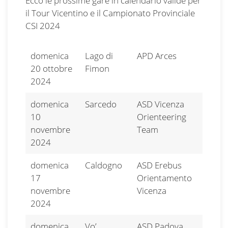
Ecco le prossime gare in calendario valide per
il Tour Vicentino e il Campionato Provinciale
CSI 2024
domenica
Lago di
APD Arces
20 ottobre
Fimon
2024
domenica
Sarcedo
ASD Vicenza
10
Orienteering
novembre
Team
2024
domenica
Caldogno
ASD Erebus
17
Orientamento
novembre
Vicenza
2024
domenica
Vo’
ASD Padova