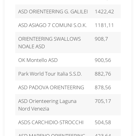
ASD ORIENTEERING G. GALILEI
1422,42
ASD ASIAGO 7 COMUNI S.O.K.
1181,11
ORIENTEERING SWALLOWS
908,7
NOALE ASD
OK Montello ASD
900,56
Park World Tour Italia S.S.D.
882,76
ASD PADOVA ORIENTEERING
878,56
ASD Orienteering Laguna
705,17
Nord Venezia
ASDS CARCHIDIO-STROCCHI
504,58
ASD MARENO ORIENTEERING
423,64