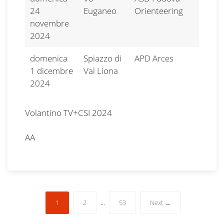
24
Euganeo
Orienteering
novembre
2024
domenica
Spiazzo di
APD Arces
1 dicembre
Val Liona
2024
Volantino TV+CSI 2024
AA
1
2
…
53
Next →